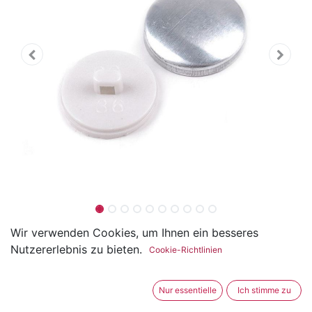
Knopf zum beziehen Grösse
Wir verwenden Cookies, um Ihnen ein besseres
Nutzererlebnis zu bieten.
Cookie-Richtlinien
22.86mm / 36 Zoll
(0 Rezension)
Nur essentielle
Ich stimme zu
Dieser Knopf Rohling ist aus Metall und Kunststoff.