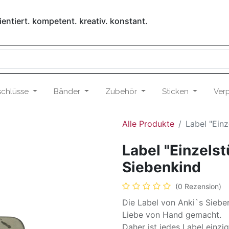
entiert. kompetent. kreativ. konstant.
schlüsse
Bänder
Zubehör
Sticken
Ver
Alle Produkte
Label "Ein
Label "Einzelst
Siebenkind
(0 Rezension)
Die Label von Anki`s Siebe
Liebe von Hand gemacht.
Daher ist jedes Label einzi