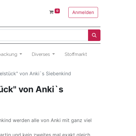
0
Anmelden
packung
Diverses
Stoffmarkt
zelstück" von Anki`s Siebenkind
ück" von Anki`s
nkind werden alle von Anki mit ganz viel
gartig und kein zweites mal exakt gleich