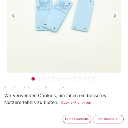
Label handmade
Wir verwenden Cookies, um Ihnen ein besseres
Schmetterling
Nutzererlebnis zu bieten.
Cookie-Richtlinien
(0 Rezension)
Die Labels sind zum Annähen an Kanten.
Nur essentielle
Ich stimme zu
Einfach mittig falten und so z.B. an Taschen, T-Shirt