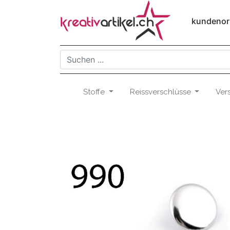
kundenori
Stoffe
Reissverschlüsse
Ver