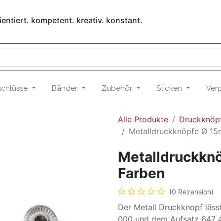
entiert. kompetent. kreativ. konstant.
schlüsse
Bänder
Zubehör
Sticken
Ver
Alle Produkte
Druckknöp
Metalldruckknöpfe Ø 15
Metalldruckkn
Farben
(0 Rezension)
Der Metall Druckknopf läss
000 und dem Aufsatz 647 4