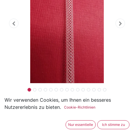
Netzschlauch Ø4 mm
Wir verwenden Cookies, um Ihnen ein besseres
Nutzererlebnis zu bieten.
Cookie-Richtlinien
(0 Rezension)
Dieser Netzschlauch hat einen Durchmesser von ca.
Nur essentielle
Ich stimme zu
4mm und ist aus PE Monofile also eine Kunststoffart.