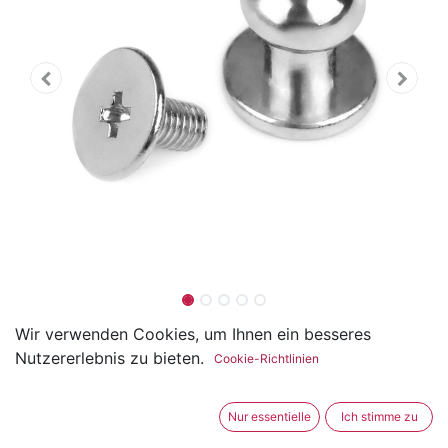
Sattelnieten / Taschenfüsse
Wir verwenden Cookies, um Ihnen ein besseres
Nutzererlebnis zu bieten.
Cookie-Richtlinien
zum Schrauben Ø 7mm
(0 Rezension)
Nur essentielle
Ich stimme zu
Die Schraubniete besteht aus zwei Teilen, die man