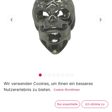
Skull Perle/Endstück
Wir verwenden Cookies, um Ihnen ein besseres
Nutzererlebnis zu bieten.
Cookie-Richtlinien
5.6mm/9.5mm
(0 Rezension)
Nur essentielle
Ich stimme zu
Die Skull Perle kann sowohl als Perle als auch als