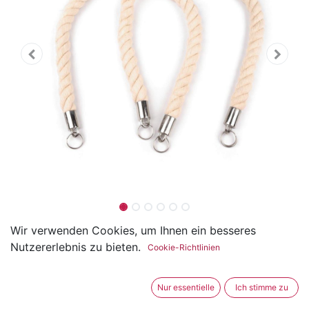
Taschenhenkel - Kordelgriffe
Wir verwenden Cookies, um Ihnen ein besseres
Nutzererlebnis zu bieten.
Cookie-Richtlinien
Länge 70cm
(0 Rezension)
Nur essentielle
Ich stimme zu
Die Taschengriffe sind aus verflochtenem