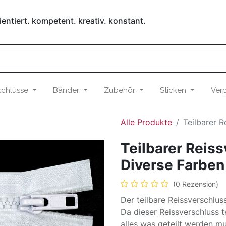
entiert. kompetent. kreativ. konstant.
schlüsse
Bänder
Zubehör
Sticken
Ver
Alle Produkte
Teilbarer 
Teilbarer Reis
Diverse Farben
(0 Rezension)
Der teilbare Reissverschlus
Da dieser Reissverschluss te
alles was geteilt werden mu