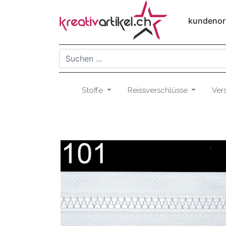
kundenori
Stoffe
Reissverschlüsse
Ver