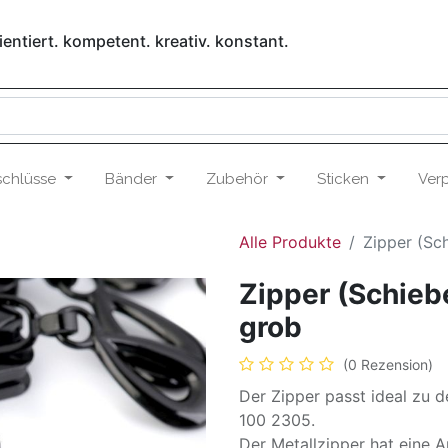
entiert. kompetent. kreativ. konstant.
schlüsse
Bänder
Zubehör
Sticken
Ver
Alle Produkte
Zipper (Sc
Zipper (Schieb
grob
(0 Rezension)
Der Zipper passt ideal zu 
100 2305.
Der Metallzipper hat eine 