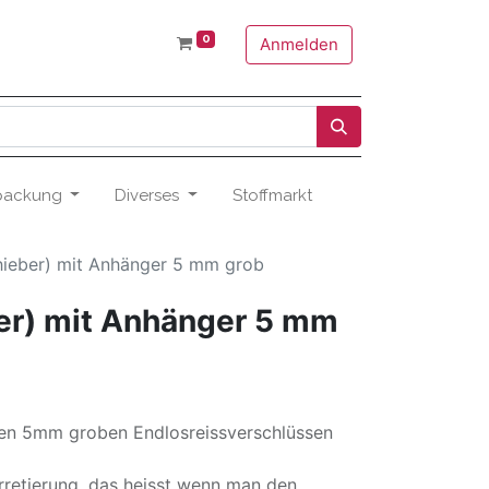
0
Anmelden
packung
Diverses
Stoffmarkt
hieber) mit Anhänger 5 mm grob
er) mit Anhänger 5 mm
den 5mm groben Endlosreissverschlüssen
Arretierung, das heisst wenn man den