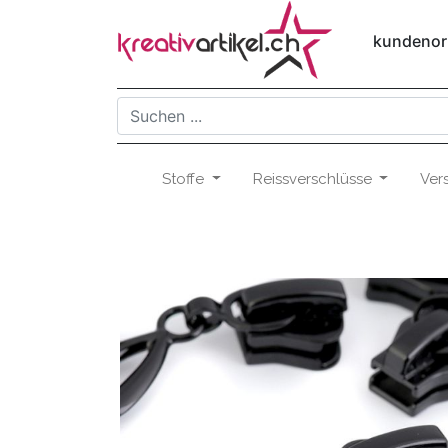
kundenori
Stoffe
Reissverschlüsse
Ver