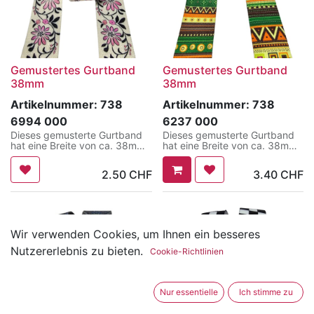
Gemustertes Gurtband
Gemustertes Gurtband
38mm
38mm
Artikelnummer:
738
Artikelnummer:
738
6994 000
6237 000
Dieses gemusterte Gurtband
Dieses gemusterte Gurtband
hat eine Breite von ca. 38mm
hat eine Breite von ca. 38mm
und ist sehr angenehm zu
und ist sehr angenehm zu
tragen.
tragen.
2.50
CHF
3.40
CHF
Ein ganz besonderes Highlight
Ein ganz besonderes Highlight
an Taschen, Bauchtaschen,
an Taschen, Bauchtaschen,
Rucksäcke und vieles mehr.
Rucksäcke und vieles mehr.
Wir verwenden Cookies, um Ihnen ein besseres
Nutzererlebnis zu bieten.
Cookie-Richtlinien
Nur essentielle
Ich stimme zu