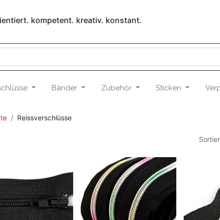
entiert. kompetent. kreativ. konstant.
schlüsse
Bänder
Zubehör
Sticken
Ver
te
Reissverschlüsse
Sortie