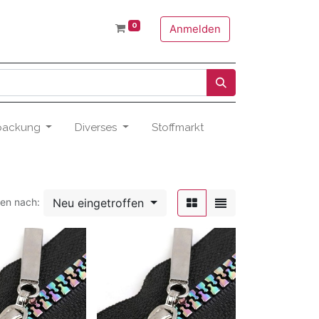
0
Anmelden
packung
Diverses
Stoffmarkt
Neu eingetroffen
ren nach: