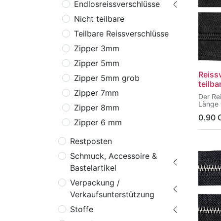
Endlosreissverschlüsse
Nicht teilbare
Teilbare Reissverschlüsse
Zipper 3mm
Zipper 5mm
Reiss
Zipper 5mm grob
teilb
Zipper 7mm
Der Re
Länge 
Zipper 8mm
einen 
0.90
er nic
Zipper 6 mm
nicht s
Ideal 
Restposten
Necess
Schmuck, Accessoire &
Bastelartikel
Verpackung /
Verkaufsunterstützung
Stoffe