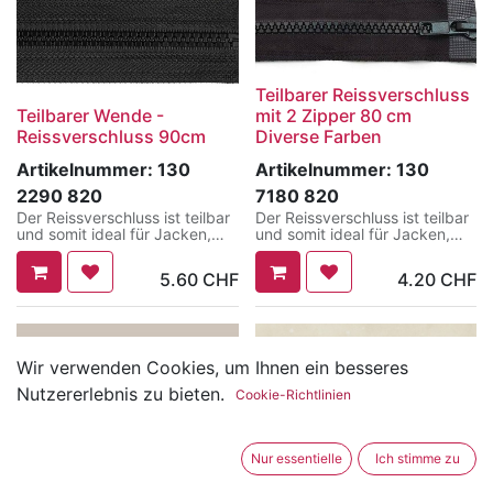
Teilbarer Reissverschluss
Teilbarer Wende -
mit 2 Zipper 80 cm
Reissverschluss 90cm
Diverse Farben
Artikelnummer:
130
Artikelnummer:
130
2290 820
7180 820
Der Reissverschluss ist teilbar
Der Reissverschluss ist teilbar
und somit ideal für Jacken,
und somit ideal für Jacken,
Mäntel und vieles mehr.
Mäntel und vieles mehr.
Dieser Reissverschluss ist
Dieser Artikel hat 2 Zipper, er
5.60
CHF
4.20
CHF
speziell für Wendejacken, da
kann also unten wieder
der Zipper auf beiden Seiten
geöffnet werden, ist ist vor
verwendet werden kann.
allem bei Velofahrer,
Töfflifahrer etc. beliebt, da die
Jacke beim Sitzen unten
geöffnet werden kann.
Wir verwenden Cookies, um Ihnen ein besseres
Nutzererlebnis zu bieten.
Cookie-Richtlinien
Nur essentielle
Ich stimme zu